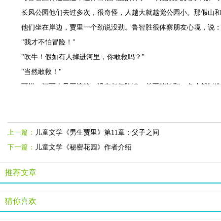
长风公园他们去过多次，很奇怪，人越大就越觉公园小。那假山
他们坐在岸边，贾里一个劲说没劲。鲁智胜很体察朋友心境，说：
"我才不怕冒险！"
"吹牛！假如有人掉进河里，你敢救吗？"
"当然敢救！"
可惜，河面上风平浪静，没有任何险情，总不能掀翻一条小船制造
"真想检验也行。"
"怎么？"鲁智胜蠢蠢欲动。
"你跳下水去，然后我来救你。这样，我们两个都出名了！"
上一篇：
儿童文学《男生贾里》第11章：父子之间
鲁智胜说："那样我会变成个丑角，再说，我怕水，是个旱鸭子！"
下一篇：
儿童文学《秘密花园》作者介绍
接着他们两个就商量如何两个人同时成为英雄。鲁智胜专出馊主
推荐文章
"那不行，没人相信，说不定大家会说咱们讲迷信，老脑筋。"贾
"去找条蛇来也行，拎着它到处走。"
猜你喜欢
"对，最好是条毒蛇，吐着红信子，这样才惊险。"
"险是险，万一它咬伤人……"