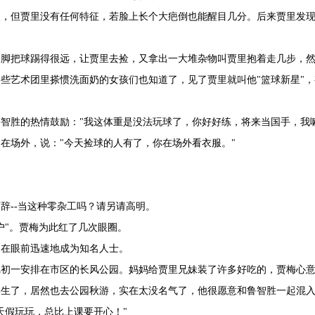
点，但贾里没有任何特征，若脸上长个大疤倒也能醒目几分。后来贾里发
脚把球踢得很远，让贾里去捡，又拿出一大堆杂物叫贾里抱着走几步，然
些艺术团里搽惯洗面奶的女孩们也知道了，见了贾里就叫他"篮球新星"，
智胜的热情鼓励："我这体重是没法玩球了，你好好练，将来当国手，我
在场外，说："今天捡球的人有了，你在场外看衣服。"
辞--当这种零杂工吗？请另请高明。
户"。贾梅为此红了几次眼圈。
是在眼前迅速地成为知名人士。
把初一安排在市区的长风公园。妈妈给贾里兄妹装了许多好吃的，贾梅心
学生了，居然也去公园秋游，实在太没名气了，他很愿意和鲁智胜一起混
天假玩玩，总比上课要开心！"