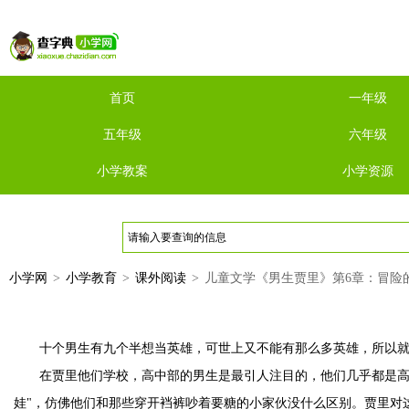
首页
一年级
五年级
六年级
小学教案
小学资源
小学网
>
小学教育
>
课外阅读
>
儿童文学《男生贾里》第6章：冒险
十个男生有九个半想当英雄，可世上又不能有那么多英雄，所以
在贾里他们学校，高中部的男生是最引人注目的，他们几乎都是高
娃"，仿佛他们和那些穿开裆裤吵着要糖的小家伙没什么区别。贾里对