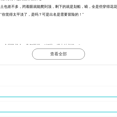
和土包差不多，闭着眼就能爬到顶，剩下的就是划船，嗬，全是些穿得花
"你觉得太平淡了，是吗？可是出名是需要冒险的！"
一个冒险机会。鲁智胜说："好啦，没办法检验。"
查看全部
--是个旱鸭子其实更逼真，会游泳还要人救？
意，说这儿是郊区，去找个坟堆转一转，然后对大家说遇上鬼了，那鬼穿
里摇摇头。