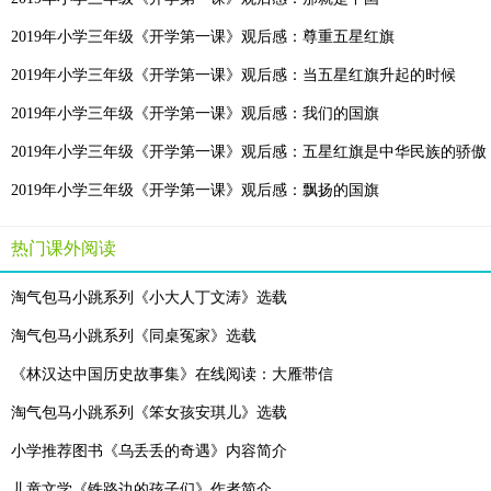
鲁智胜捂住脸，急歪歪地说："怪他为什么拿女人用的红包--我们
2019年小学三年级《开学第一课》观后感：尊重五星红旗
"帮老婆提包不行吗？"那男人理直气壮，仿佛那也是个英雄业绩，
2019年小学三年级《开学第一课》观后感：当五星红旗升起的时候
夫妇两个急渴渴地奔走，找他们的小皇帝去了。贾里撇撇嘴，鄙视
2019年小学三年级《开学第一课》观后感：我们的国旗
"不过，"鲁智胜说，"他的拳术不错，让我受了伤。"
2019年小学三年级《开学第一课》观后感：五星红旗是中华民族的骄傲
贾里抬头望去，只见鲁智胜确实受了些轻伤，脸颊上擦破一块皮
2019年小学三年级《开学第一课》观后感：飘扬的国旗
"很疼吗？"贾里只会用一味药，"我去讨些止痛药给你。"
"还可以忍受。"鲁智胜说着，抽了口冷气，表示他正经受着极大
热门课外阅读
"真倒霉，英雄没做成，倒差点成了狗熊。"贾里说，"不过，这是
"世界上这种傻瓜已经绝迹了。"鲁智胜有时候会显出精明本色，"
淘气包马小跳系列《小大人丁文涛》选载
"对，可以把那个男人说成是真正的大盗，搏斗中，你受轻伤倒下
淘气包马小跳系列《同桌冤家》选载
"好吧，就算我是第二号英雄吧！"鲁智胜慷慨地说，"名利方面，
《林汉达中国历史故事集》在线阅读：大雁带信
"不行！"贾里说，"那个大盗呢--大家会问，怎么回答？"
淘气包马小跳系列《笨女孩安琪儿》选载
"这是枝节问题，好混！"
小学推荐图书《乌丢丢的奇遇》内容简介
但就是这个枝节问题，使他们好生烦恼，怎么也确定不了哪种说
儿童文学《铁路边的孩子们》作者简介