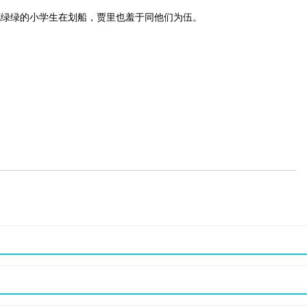
花绿绿的小学生在划船，贾里也羞于同他们为伍。
萝卜裤，跳迪斯科。