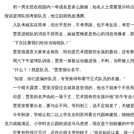
初一男生想在校园内一举成名是多么困难，知名人士需要显示特
报说篮球队招考新队员，他立刻就热血沸腾。
入队考核实在简单，但出乎意外，不考弹跳，也不考反应，考官一
贾里进校队的消息不胫而走，妹妹贾梅更是热心的消息传播者，那
"下次比赛我们给你当啦啦队！"
贾里很愿意大家奔走相告，特别是艺术团那些女孩的轰动，还有鲁
周六下午篮球队训练，贾里一身新运动服进场，不料，当即被人挡
"什么？！我是队员。"贾里报出名字。
"知道，你们是编外队员，专管捡球和看守正式队员的衣服。"
一个晴天霹雳，贾里没昏过去就算是坚强的，他当下就来个不告而
但是，贾里的名声由此一落千丈，艺术团有些女孩叫他"吹牛专业
贾里发誓要出名，要与众不同。等到初三，说不定就老了，关键
今年秋游，学校让初二以上学生全到苏州看古代园林建筑，独独
克力就能满足。小学时去公园秋游还马马虎虎，现在是个别校徽的中
可鲁智胜得过且过，还作出很大度的样子："何必如此认真，放一