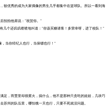
现，较优秀的成为大家偶像的男生几乎都集中在篮球队。所以一看到海
后拍拍他肩说："祝贺你。"
有几个还叽叽喳喳地叫道："你该买糖请客！多荣幸呀，进了校队！"
嘛，当你经纪人也行，当保镖也行！"
意满足，而贾里却很窝火，搞什么，他不是那种只贪吃的娃娃，几块巧
入去苏州的队伍里，哪怕饿一天也行，只要不死就没问题。