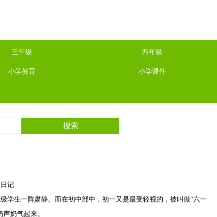
三年级
四年级
小学教育
小学课件
里日记
级学生一阵肃静。而在初中部中，初一又是最受轻视的，被叫做"六一
奶声奶气起来。