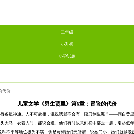
二年级
小升初
小学试题
的代价
儿童文学《男生贾里》第6章：冒险的代价
就得各显神通。人不可貌相，谁说我就不会有一段刀剑生涯？——摘自贾
头大马，衣着入时，能说会道。他们有时故意到初中部走一趟，引起低年
这种不平等地位极为不满，倒是贾梅她们无所谓，说她们小，她们就越发