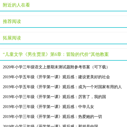
附近的人在看
"抓住它的七寸就行！"贾里说，"喂它个蛤蟆。"
"不行，女生会说我们残忍。"
推荐阅读
这个瞻前顾后的家伙，假如面面俱到，哪还叫冒险！真是彻底的
正在想着机会，机会就向他们频频招手。
拓展阅读
不远处，传来一个女人的呼叫："快停下！停下！……喂，快抓住
因此跑得歪歪扭扭，步子很苍老一样。在她前面十多步的地方，有个
“儿童文学《男生贾里》第6章：冒险的代价”其他教案
"他抢她的包！"鲁智胜尖叫着，嗓音都变了。
2020年小学三年级语文上册期末测试题附参考答案（可下载）
贾里只听耳里轰的一下，陷入一种极度兴奋状态，只在电视里见过
顾身。
2019年小学五年级《开学第一课》观后感：建设更美好的社会
那大盗也怪，被贾里拦腰一把抱住后，倒不拔出匕首什么的利器，
2019年小学五年级《开学第一课》观后感：成为一个对国家有用的人
这时，鲁智胜大喘着赶到，看肉搏战已经拉开大幕，就喊着：揍
2019年小学三年级《开学第一课》观后感：厉害了，我的国
那女人也赶到，挺生气地对贾里说："你是哪个学校的？怎么这样
2019年小学三年级《开学第一课》观后感：中华儿女
"你，你不是说，抓，抓他！"贾里急得语无伦次。
2019年小学三年级《开学第一课》观后感：热爱她的一切
"搞什么，我们是一家人，儿子任性，发了脾气就跑！"那妇女说，
2019年小学三年级《开学第一课》观后感：那就是中国
贾里这才想起刚才是看见有个男孩一溜烟跑去，现在已无影无踪